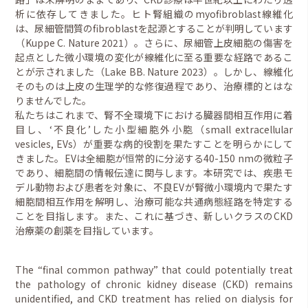
析に依存してきました。ヒト腎組織のmyofibroblast線維化
は、尿細管間質のfibroblastを起源とすることが判明しています
（Kuppe C. Nature 2021）。さらに、尿細管上皮細胞の傷害を
起点とした微小環境の変化が線維化に至る重要な経路であるこ
とが示されました（Lake BB. Nature 2023）。しかし、線維化
そのものは上皮の生理学的な修復過程であり、治療標的とはな
りませんでした。
私たちはこれまで、腎不全環境下における臓器間相互作用に着
目し、‘不良化’した小型細胞外小胞（small extracellular
vesicles, EVs）が重要な病的役割を果たすことを明らかにして
きました。EVは全細胞が恒常的に分泌する40-150 nmの微粒子
であり、細胞間の情報伝達に関与します。本研究では、疾患モ
デル動物および患者を対象に、不良EVが腎微小環境内で果たす
細胞間相互作用を解明し、治療可能な共通病態経路を特定する
ことを目指します。また、これに基づき、新しいクラスのCKD
治療薬の創薬を目指しています。
The “final common pathway” that could potentially treat
the pathology of chronic kidney disease (CKD) remains
unidentified, and CKD treatment has relied on dialysis for