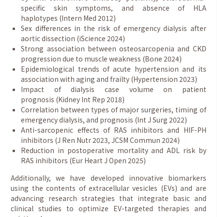
specific skin symptoms, and absence of HLA
haplotypes (Intern Med 2012)
Sex differences in the risk of emergency dialysis after
aortic dissection (iScience 2024)
Strong association between osteosarcopenia and CKD
progression due to muscle weakness (Bone 2024)
Epidemiological trends of acute hypertension and its
association with aging and frailty (Hypertension 2023)
Impact of dialysis case volume on patient
prognosis (Kidney Int Rep 2018)
Correlation between types of major surgeries, timing of
emergency dialysis, and prognosis (Int J Surg 2022)
Anti-sarcopenic effects of RAS inhibitors and HIF-PH
inhibitors (J Ren Nutr 2023, JCSM Commun 2024)
Reduction in postoperative mortality and ADL risk by
RAS inhibitors (Eur Heart J Open 2025)
Additionally, we have developed innovative biomarkers
using the contents of extracellular vesicles (EVs) and are
advancing research strategies that integrate basic and
clinical studies to optimize EV-targeted therapies and