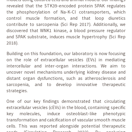
revealed that the STK39-encoded protein SPAK regulates
the phosphorylation of Na-K-Cl cotransporters, which
control muscle formation, and that loop diuretics
contribute to sarcopenia (Sci Rep 2017). Additionally, we
discovered that WNK1 kinase, a blood pressure regulator
and SPAK substrate, induces muscle hypertrophy (Sci Rep
2018).
Building on this foundation, our laboratory is now focusing
on the role of extracellular vesicles (EVs) in mediating
intercellular and inter-organ interactions. We aim to
uncover novel mechanisms underlying kidney disease and
distant organ dysfunctions, such as atherosclerosis and
sarcopenia, and to develop innovative therapeutic
strategies.
One of our key findings demonstrated that circulating
extracellular vesicles (cEVs) in the blood, containing specific
key molecules, induce osteoblast-like phenotypic
transformation and calcification of vascular smooth muscle
cells. This was reported alongside potential therapeutic
seeds (Circulation Research 2023). By analyzing