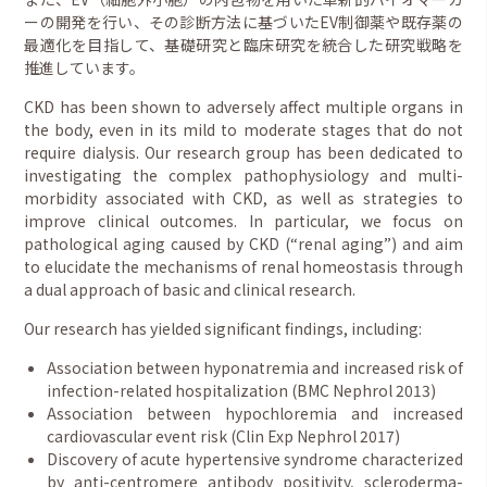
ーの開発を行い、その診断方法に基づいたEV制御薬や既存薬の
最適化を目指して、基礎研究と臨床研究を統合した研究戦略を
推進しています。
CKD has been shown to adversely affect multiple organs in
the body, even in its mild to moderate stages that do not
require dialysis. Our research group has been dedicated to
investigating the complex pathophysiology and multi-
morbidity associated with CKD, as well as strategies to
improve clinical outcomes. In particular, we focus on
pathological aging caused by CKD (“renal aging”) and aim
to elucidate the mechanisms of renal homeostasis through
a dual approach of basic and clinical research.
Our research has yielded significant findings, including:
Association between hyponatremia and increased risk of
infection-related hospitalization (BMC Nephrol 2013)
Association between hypochloremia and increased
cardiovascular event risk (Clin Exp Nephrol 2017)
Discovery of acute hypertensive syndrome characterized
by anti-centromere antibody positivity, scleroderma-