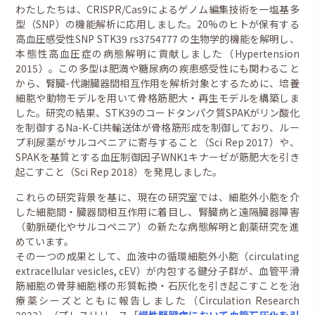
わたしたちは、CRISPR/Cas9によるゲノム編集技術を一塩基多
型（SNP）の機能解析に応用しました。20%のヒトが保有する
高血圧感受性SNP STK39 rs3754777 の生物学的機能を解明し、
本態性高血圧症の病態解明に貢献しました（Hypertension
2015）。この多型は肥満や糖尿病の疾患感受性にも関わること
から、腎臓-代謝臓器間相互作用を解析対象とするために、培養
細胞や動物モデルを用いて骨格筋肥大・再生モデルを構築しま
した。研究の結果、STK39のコードタンパク質SPAKがリン酸化
を制御するNa-K-Cl共輸送体が骨格筋形成を制御しており、ルー
プ利尿薬がサルコペニアに寄与すること（Sci Rep 2017）や、
SPAKを基質とする血圧制御因子WNK1キナーゼが筋肥大を引き
起こすこと（Sci Rep 2018）を発見しました。
これらの研究背景を基に、現在の研究室では、細胞外小胞を介
した細胞間・臓器間相互作用に着目し、腎臓病と遠隔臓器障害
（動脈硬化やサルコペニア）の新たな病態解明と創薬研究を進
めています。
その一つの成果として、血液中の循環細胞外小胞（circulating
extracellular vesicles, cEV）が内包する鍵分子群が、血管平滑
筋細胞の骨芽細胞様の形質転換・石灰化を引き起こすことを治
療薬シーズとともに報告しました（Circulation Research
2023）（プレスリリース「
慢性腎臓病において血管石灰化を引