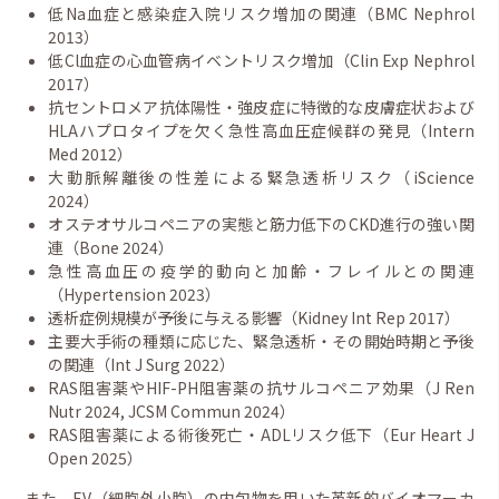
低Na血症と感染症入院リスク増加の関連（BMC Nephrol
2013）
低Cl血症の心血管病イベントリスク増加（Clin Exp Nephrol
2017）
抗セントロメア抗体陽性・強皮症に特徴的な皮膚症状および
HLAハプロタイプを欠く急性高血圧症候群の発見（Intern
Med 2012）
大動脈解離後の性差による緊急透析リスク（iScience
2024）
オステオサルコペニアの実態と筋力低下のCKD進行の強い関
連（Bone 2024）
急性高血圧の疫学的動向と加齢・フレイルとの関連
（Hypertension 2023）
透析症例規模が予後に与える影響（Kidney Int Rep 2017）
主要大手術の種類に応じた、緊急透析・その開始時期と予後
の関連（Int J Surg 2022）
RAS阻害薬やHIF-PH阻害薬の抗サルコペニア効果（J Ren
Nutr 2024, JCSM Commun 2024）
RAS阻害薬による術後死亡・ADLリスク低下（Eur Heart J
Open 2025）
また、EV（細胞外小胞）の内包物を用いた革新的バイオマーカ