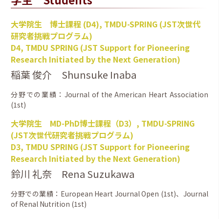
大学院生 博士課程 (D4), TMDU-SPRING (JST次世代
研究者挑戦プログラム)
D4, TMDU SPRING (JST Support for Pioneering
Research Initiated by the Next Generation)
稲葉 俊介 Shunsuke Inaba
分野での業績：Journal of the American Heart Association
(1st)
大学院生 MD-PhD博士課程（D3）, TMDU-SPRING
(JST次世代研究者挑戦プログラム)
D3, TMDU SPRING (JST Support for Pioneering
Research Initiated by the Next Generation)
鈴川 礼奈 Rena Suzukawa
分野での業績：European Heart Journal Open (1st)、Journal
of Renal Nutrition (1st)