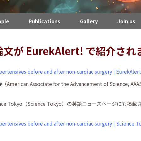
ople
Publications
Gallery
Join us
が EurekAlert! で紹介さ
pertensives before and after non-cardiac surgery | EurekAlert
merican Associate for the Advancement of Sci
 Science Tokyo（Science Tokyo）の英語ニュースペー
pertensives before and after non-cardiac surgery | Science 